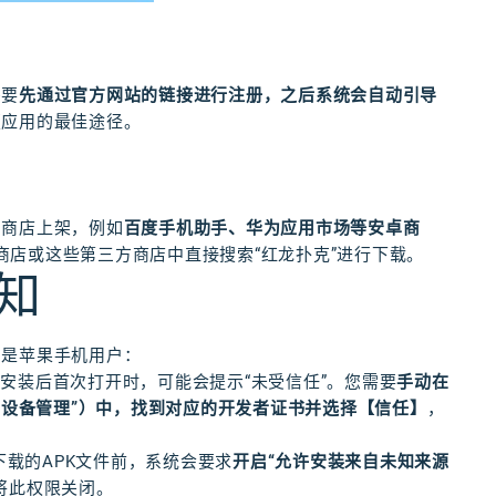
需要
先通过官方网站的链接进行注册，之后系统会自动引导
版应用的最佳途径。
用商店上架，例如
百度手机助手、华为应用市场等安卓商
商店或这些第三方商店中直接搜索“红龙扑克”进行下载。
须知
别是苹果手机用户：
安装后首次打开时，可能会提示“未受信任”。您需要
手动在
文件与设备管理”）中，找到对应的开发者证书并选择【信任】
，
载的APK文件前，系统会要求
开启“允许安装来自未知来源
将此权限关闭。