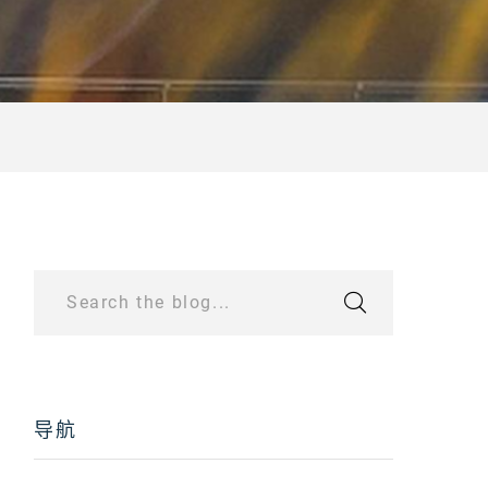
Search the blog...
导航