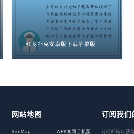
红龙扑克安卓版下载苹果版
网站地图
订阅我们
SiteMap
WPK官网手机版
订阅邮箱以获取