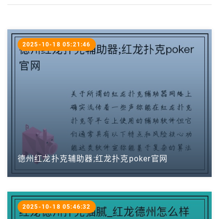
2025-10-18 05:21:46
德州红龙扑克辅助器;红龙扑克poker官网
2025-10-18 05:46:32