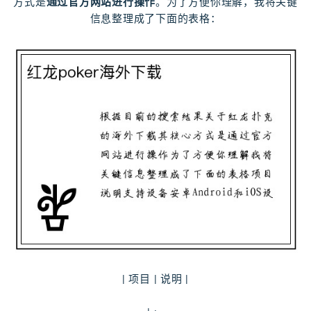
方式是
通过官方网站进行操作
。为了方便你理解，我将关键
信息整理成了下面的表格：
| 项目 | 说明 |