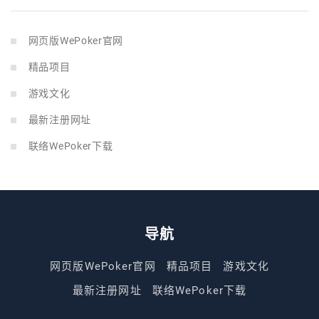
网页版WePoker官网
精品项目
游戏文化
最新注册网址
联络WePoker下载
导航
网页版WePoker官网
精品项目
游戏文化
最新注册网址
联络WePoker下载